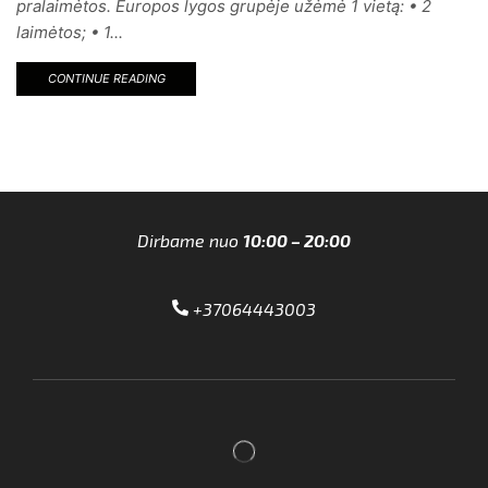
pralaimėtos. Europos lygos grupėje užėmė 1 vietą: • 2
laimėtos; • 1...
CONTINUE READING
Dirbame nuo
10:00 – 20:00
+37064443003