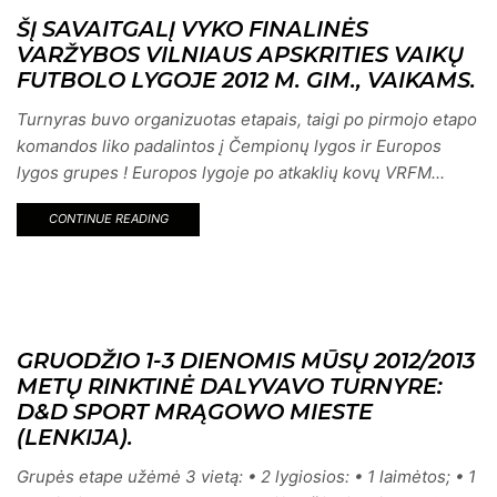
ŠĮ SAVAITGALĮ VYKO FINALINĖS
VARŽYBOS VILNIAUS APSKRITIES VAIKŲ
FUTBOLO LYGOJE 2012 M. GIM., VAIKAMS.
Turnyras buvo organizuotas etapais, taigi po pirmojo etapo
komandos liko padalintos į Čempionų lygos ir Europos
lygos grupes ! Europos lygoje po atkaklių kovų VRFM...
CONTINUE READING
GRUODŽIO 1-3 DIENOMIS MŪSŲ 2012/2013
METŲ RINKTINĖ DALYVAVO TURNYRE:
D&D SPORT MRĄGOWO MIESTE
(LENKIJA).
Grupės etape užėmė 3 vietą: • 2 lygiosios: • 1 laimėtos; • 1