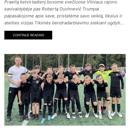
Praeitą ketvirtadienį buvome svečiuose Vilniaus rajono
savivaldybėje pas Robertą Duchnevič Trumpai
papasakojome apie save, pristatėme savo veiklą, tikslus ir
ateities vizijas Tikimės bendradarbiavimo siekiant ugdyti...
CONTINUE READING