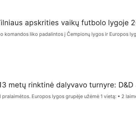
Vilniaus apskrities vaikų futbolo lygoje 
po komandos liko padalintos į Čempionų lygos ir Europos lyg
3 metų rinktinė dalyvavo turnyre: D&D
1 pralaimėtos. Europos lygos grupėje užėmė 1 vietą: • 2 laimėt