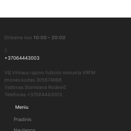
Dirbame nuo
10:00 – 20:00
+37064443003
VšĮ Vilniaus rajono futbolo mokykla VRFM
Įmonės kodas 305674988
Vadovas Stanislava Rodevič
Telefonas +37064443003
Meniu
Pradinis
Naujienos