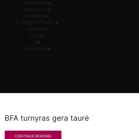
NAUJIENOS
MOKYKLA
KOMANDA
EL. PARDUOTUVĖ
PARAMA
D.U.K
IG
KONTAKTAI
BFA turnyras gera taurė
CONTINUE READING