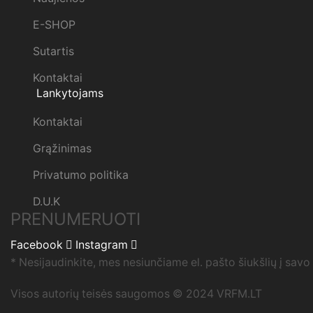
E-SHOP
Sutartis
Kontaktai
Lankytojams
Kontaktai
Grąžinimas
Privatumo politika
D.U.K
PRENUMERUOTI
Facebook
Instagram
* Nesijaudinkite, mes nesiunčiame el. pašto šiukšlių į savo
Visos autorių teisės saugomos © 2024 VRFM.LT