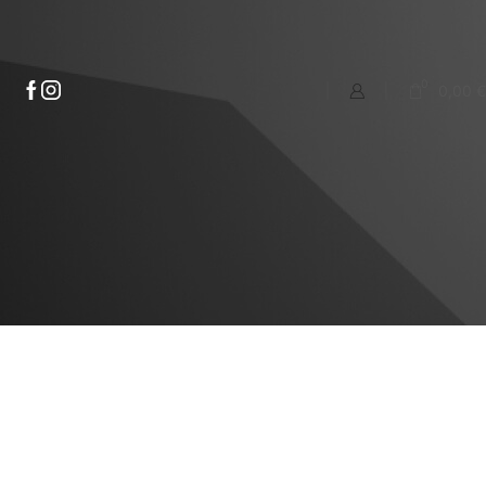
0
0,00
€