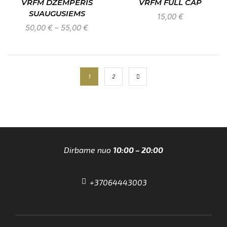
VRFM DŽEMPERIS
VRFM FULL CAP
SUAUGUSIEMS
15,00
€
50,00
€
–
55,00
€
1
2
Dirbame nuo
10:00 – 20:00
+37064443003