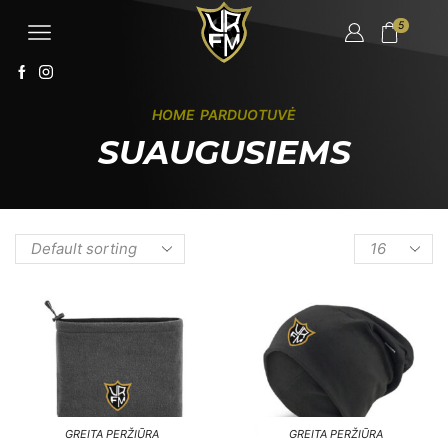
5
HOME
PARDUOTUVĖ
SUAUGUSIEMS
GREITA PERŽIŪRA
GREITA PERŽIŪRA