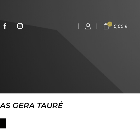
0
0,00
€
AS GERA TAURĖ