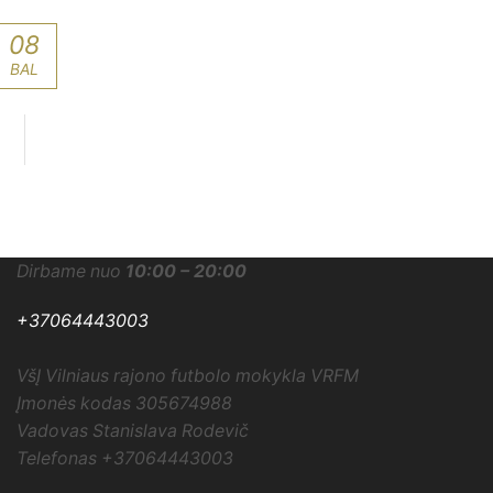
08
BAL
Dirbame nuo
10:00 – 20:00
+37064443003
VšĮ Vilniaus rajono futbolo mokykla VRFM
Įmonės kodas 305674988
Vadovas Stanislava Rodevič
Telefonas +37064443003