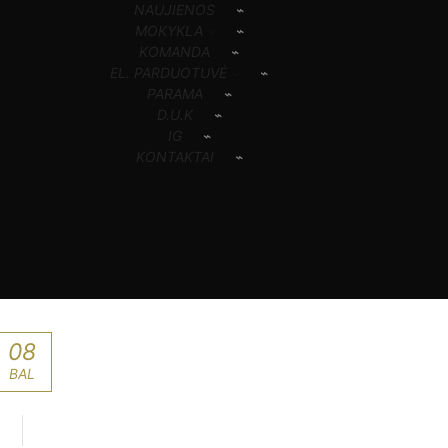
NAUJIENOS
MOKYKLA
KOMANDA
EL. PARDUOTUVĖ
PARAMA
D.U.K
IG
KONTAKTAI
08
BAL