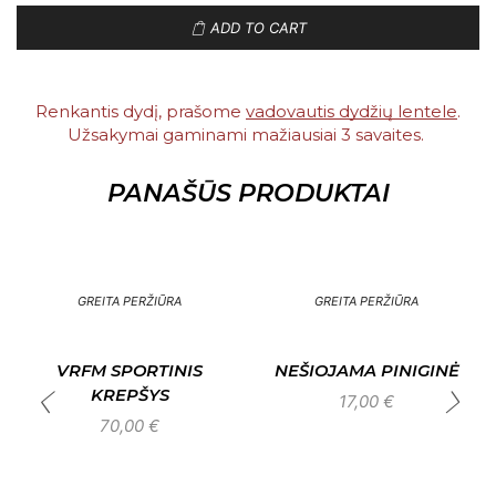
ADD TO CART
Renkantis dydį, prašome
vadovautis dydžių lentele
.
Užsakymai gaminami mažiausiai 3 savaites. ​
PANAŠŪS PRODUKTAI
GREITA PERŽIŪRA
GREITA PERŽIŪRA
VRFM SPORTINIS
NEŠIOJAMA PINIGINĖ
KREPŠYS
17,00
€
70,00
€