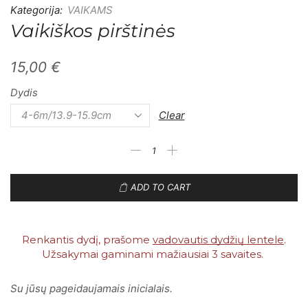
Kategorija:
VAIKAMS
Vaikiškos pirštinės
15,00
€
Dydis
Clear
ADD TO CART
Renkantis dydį, prašome
vadovautis dydžių lentele
.
Užsakymai gaminami mažiausiai 3 savaites. ​
Su jūsų pageidaujamais inicialais.