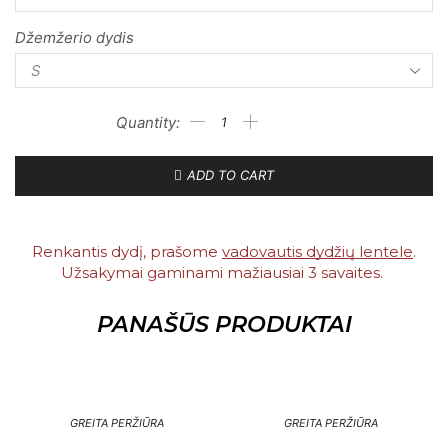
Džemžerio dydis
ADD TO CART
Renkantis dydį, prašome
vadovautis dydžių lentele
.
Užsakymai gaminami mažiausiai 3 savaites. ​
PANAŠŪS PRODUKTAI
GREITA PERŽIŪRA
GREITA PERŽIŪRA